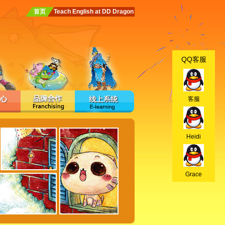
首页
Teach English at DD Dragon
QQ客服
客服
Heidi
Grace